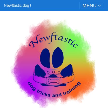
MENU
Newftastic dog t